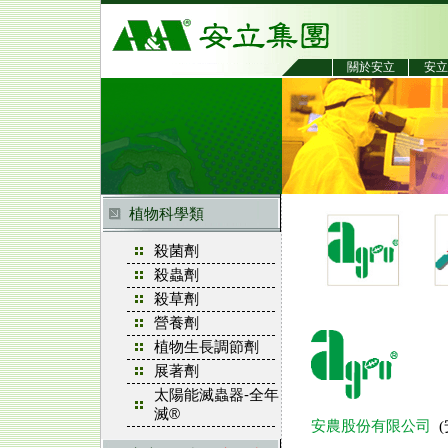
關於安立
安立
植物科學類
殺菌劑
殺蟲劑
殺草劑
營養劑
植物生長調節劑
展著劑
太陽能滅蟲器-全年
滅®
安農股份有限公司